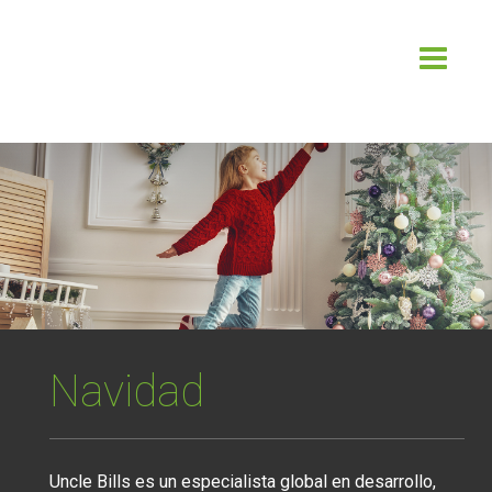
×
NAVIDAD
ALMACENAJE
DISFRACES Y
HALLOWEEN
Navidad
Uncle Bills es un especialista global en desarrollo,
MUEBLE
APARATOS