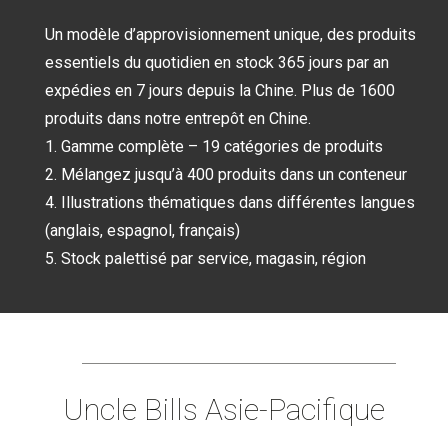
Un modèle d’approvisionnement unique, des produits
essentiels du quotidien en stock 365 jours par an
expédies en 7 jours depuis la Chine. Plus de 1600
MOBILIER
MATÉRIEL
ANIMALERIE
produits dans notre entrepôt en Chine.
D’INTERIEUR
ÉLECTRIQUE
1. Gamme complète – 19 catégories de produits
2. Mélangez jusqu’à 400 produits dans un conteneur
4. Illustrations thématiques dans différentes langues
(anglais, espagnol, français)
5. Stock palettisé par service, magasin, région
PRODUITS
SPORT ET STYLE DE
ESSENTIELS DU
VIE
QUOTIDIEN
Uncle Bills Asie-Pacifique